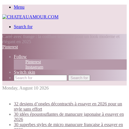
Menu
Search for
Carré avec frange : la coiffure tendance pour un look moderne et
élégant en 2025
Pinterest
Follow
Pinterest
Instagram
Switch skin
Search for
Monday, August 10 2026
Trending today:
32 designs d’ongles décontractés à essayer en 2026 pour un
style sans effort
30 idées époustouflantes de manucure japonaise à essayer en
2026
30 superbes styles de micro manucure française à essayer en