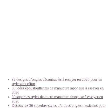
Trending today:
32 designs d’ongles décontractés à essayer en 2026 pour un
style sans effort
30 idées époustouflantes de manucure japonaise à essayer en
2026
30 superbes styles de micro manucure française à essayer en
2026
Découvrez 36 superbes styles d’art des ongles mexicains pour