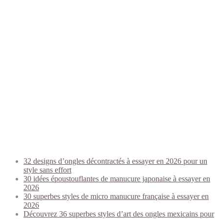
Trending today:
32 designs d’ongles décontractés à essayer en 2026 pour un
style sans effort
30 idées époustouflantes de manucure japonaise à essayer en
2026
30 superbes styles de micro manucure française à essayer en
2026
Découvrez 36 superbes styles d’art des ongles mexicains pour