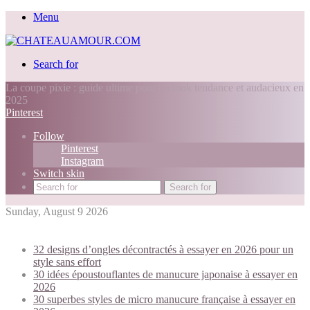
Menu
Search for
La coupe pixie : guide ultime pour un look tendance et audacieux en
2025
Pinterest
Follow
Pinterest
Instagram
Switch skin
Search for
Sunday, August 9 2026
Trending today:
32 designs d’ongles décontractés à essayer en 2026 pour un
style sans effort
30 idées époustouflantes de manucure japonaise à essayer en
2026
30 superbes styles de micro manucure française à essayer en