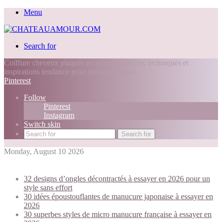
Menu
Search for
Coiffure cheveux plaqués en arrière : astuces, techniques et
inspirations tendance pour un look elegant
Pinterest
Follow
Pinterest
Instagram
Switch skin
Search for
Monday, August 10 2026
Trending today:
32 designs d’ongles décontractés à essayer en 2026 pour un
style sans effort
30 idées époustouflantes de manucure japonaise à essayer en
2026
30 superbes styles de micro manucure française à essayer en