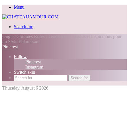
Menu
Search for
Ongles Chromés Roses : Tendances, Conseils et Inspirations pour
un Style Éblouissant
Pinterest
Follow
Pinterest
Instagram
Switch skin
Search for
Thursday, August 6 2026